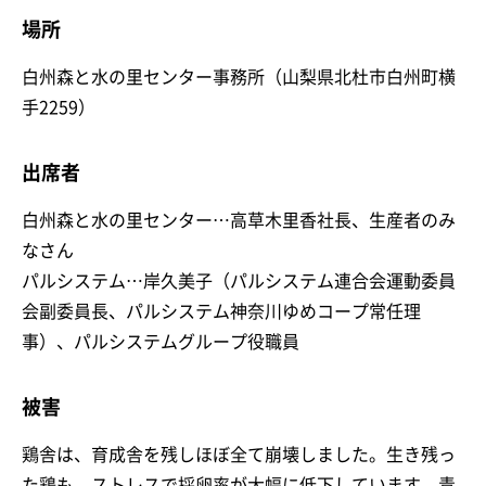
場所
白州森と水の里センター事務所（山梨県北杜市白州町横
手2259）
出席者
白州森と水の里センター…高草木里香社長、生産者のみ
なさん
パルシステム…岸久美子（パルシステム連合会運動委員
会副委員長、パルシステム神奈川ゆめコープ常任理
事）、パルシステムグループ役職員
被害
鶏舎は、育成舎を残しほぼ全て崩壊しました。生き残っ
た鶏も、ストレスで採卵率が大幅に低下しています。青