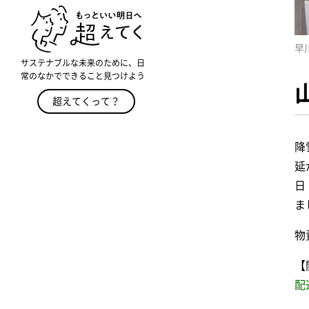
早
サステナブルな未来のために、日
常のなかでできること見つけよう
超えてくって？
降
延
日
ま
物
【
配