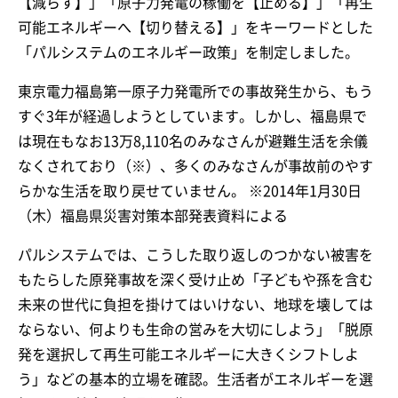
【減らす】」「原子力発電の稼働を【止める】」「再生
可能エネルギーへ【切り替える】」をキーワードとした
「パルシステムのエネルギー政策」を制定しました。
東京電力福島第一原子力発電所での事故発生から、もう
すぐ3年が経過しようとしています。しかし、福島県で
は現在もなお13万8,110名のみなさんが避難生活を余儀
なくされており（※）、多くのみなさんが事故前のやす
らかな生活を取り戻せていません。 ※2014年1月30日
（木）福島県災害対策本部発表資料による
パルシステムでは、こうした取り返しのつかない被害を
もたらした原発事故を深く受け止め「子どもや孫を含む
未来の世代に負担を掛けてはいけない、地球を壊しては
ならない、何よりも生命の営みを大切にしよう」「脱原
発を選択して再生可能エネルギーに大きくシフトしよ
う」などの基本的立場を確認。生活者がエネルギーを選