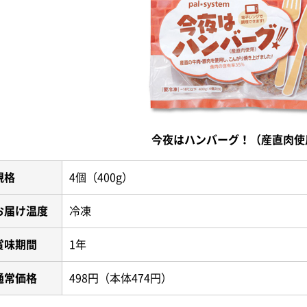
今夜はハンバーグ！（産直肉使
規格
4個（400g）
お届け温度
冷凍
賞味期間
1年
通常価格
498円（本体474円）