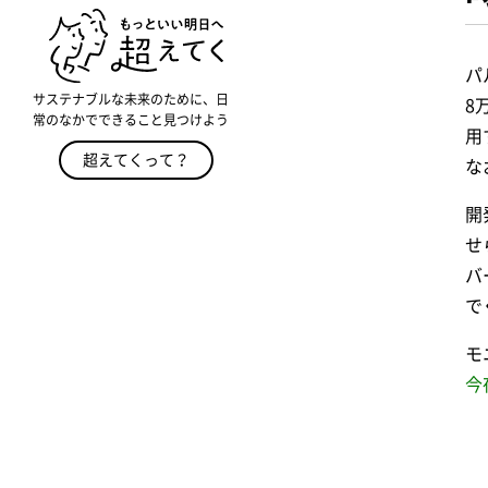
パ
サステナブルな未来のために、日
8
常のなかでできること見つけよう
用
超えてくって？
な
開
せ
バ
で
モ
今