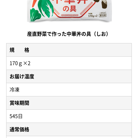
産直野菜で作った中華丼の具（しお）
規 格
170ｇ×2
お届け温度
冷凍
賞味期間
545日
通常価格