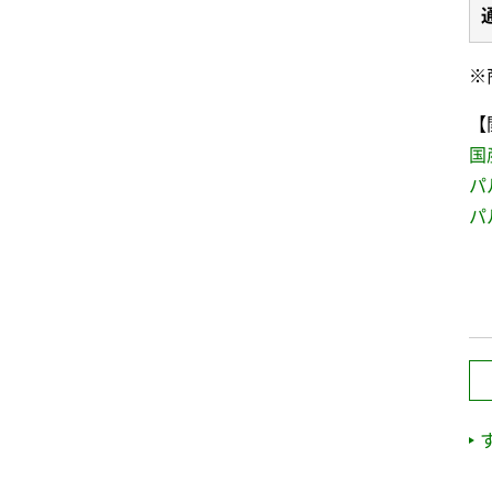
※
【
国
パ
パ