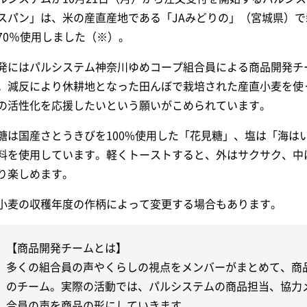
スパン」は、米の産直産地である「JAみどりの」（宮城県）
70％使用しました（※）。
発にはパルシステム神奈川ゆめコープ組合員による商品開発チ
。減反により休耕地となった田んぼで栽培された産直小麦を使
の活性化を応援したいという願いがこめられています。
糖は国産さとうきびを100%使用した「花見糖」、塩は「海は
料を使用しています。軽くトーストすると、外はサクサク、中
り楽しめます。
小麦の収穫年度の作柄によって変更する場合もあります。
【商品開発チームとは】
多くの組合員の声やくらしの視点をメンバーがまとめて、商
のチーム。実際の活動では、パルシステムの商品担当、協力
合員の声を商品の形にしていきます。