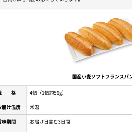
国産小麦ソフトフランスパ
規 格
4個（1個約56g）
お届け温度
常温
賞味期間
お届け日含む3日間