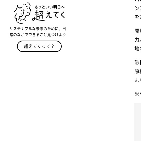
ン
を
サステナブルな未来のために、日
開
常のなかでできること見つけよう
力
超えてくって？
地
砂
原
よ
※