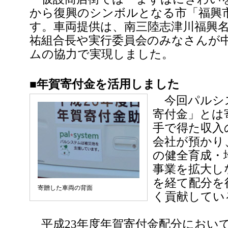
から復興のシンボルとなる市「福興
す。車両提供は、南三陸志津川福興
祐組合長や実行委員会のみなさんが
ムの協力で実現しました。
■年賀寄付金を活用しました
今回パルシ
寄付金」とは
手で得た収入
会社が預かり
の健全育成・
事業を拡大し
を経て配分を
寄贈した車両の背面
く貢献してい
平成23年度年賀寄付金配分におい