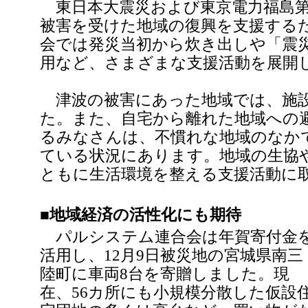
東日本大震災および東京電力福島第
被害を受けた地域の復興を支援する
会では発災当初から炊き出しや「震
用など、さまざまな支援活動を展開
津波の被害にあった地域では、施
た。また、自宅から離れた地域への
るみなさんは、不慣れな地域のなか
ている状況にあります。地域の生協や
ともに生活環境を整える支援活動に
■地域経済の活性化にも期待
パルシステム連合会は年賀寄付金
活用し、12月9日被災地の宮城県南三
陸町に車両8台を寄贈しました。現
在、56カ所にも小規模分散した仮設