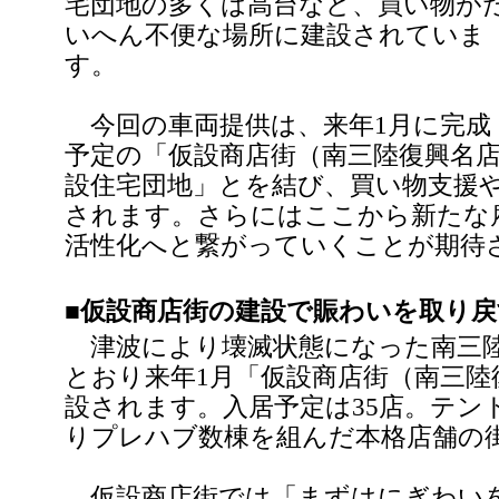
宅団地の多くは高台など、買い物が
いへん不便な場所に建設されていま
す。
今回の車両提供は、来年1月に完成
予定の「仮設商店街（南三陸復興名
設住宅団地」とを結び、買い物支援
されます。さらにはここから新たな
活性化へと繋がっていくことが期待
■仮設商店街の建設で賑わいを取り戻
津波により壊滅状態になった南三陸
とおり来年1月「仮設商店街（南三陸
設されます。入居予定は35店。テン
りプレハブ数棟を組んだ本格店舗の
仮設商店街では「まずはにぎわいを