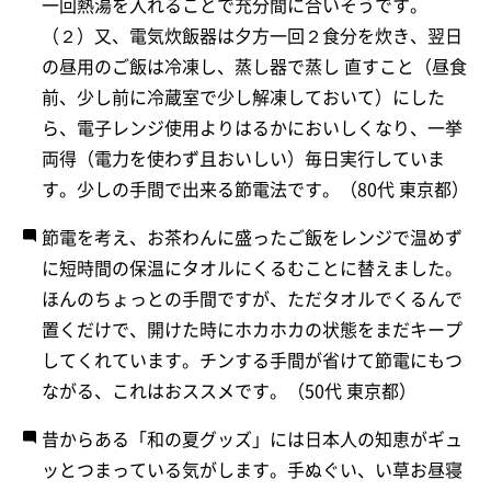
一回熱湯を入れることで充分間に合いそうです。
（２）又、電気炊飯器は夕方一回２食分を炊き、翌日
の昼用のご飯は冷凍し、蒸し器で蒸し 直すこと（昼食
前、少し前に冷蔵室で少し解凍しておいて）にした
ら、電子レンジ使用よりはるかにおいしくなり、一挙
両得（電力を使わず且おいしい）毎日実行していま
す。少しの手間で出来る節電法です。（80代 東京都）
節電を考え、お茶わんに盛ったご飯をレンジで温めず
に短時間の保温にタオルにくるむことに替えました。
ほんのちょっとの手間ですが、ただタオルでくるんで
置くだけで、開けた時にホカホカの状態をまだキープ
してくれています。チンする手間が省けて節電にもつ
ながる、これはおススメです。（50代 東京都）
昔からある「和の夏グッズ」には日本人の知恵がギュ
ッとつまっている気がします。手ぬぐい、い草お昼寝