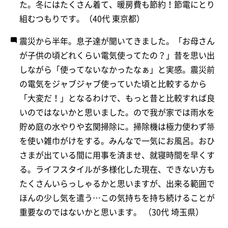
た。冬にはたくさん着て、暖房費も節約！節電にとり
組むつもりです。（40代 東京都）
震災から半年。息子達が聞いてきました。「お母さん
が子供の頃どれくらい電気使ってたの？」昔を思い出
しながら「使ってないなかったなぁ」と実感。震災前
の電気をジャブジャブ使っていた頃と比較するから
「大変だ！」となるわけで、もっと昔と比較すれば良
いのではないかと思いました。ので我が家では雨水を
貯め庭の水やりや玄関掃除に。掃除機は極力使わず箒
を使い雑巾がけをする。みんなで一気にお風呂。おひ
さまが出ている間に用事を済ませ、就寝時間を早くす
る。ライフスタイルが多様化した現在、できない方も
たくさんいらっしゃるかと思いますが、出来る範囲で
ほんの少し気を遣う…この気持ちを持ち続けることが
重要なのではないかと思います。 （30代 埼玉県）