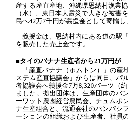
産する産直産地、沖縄県恩納村漁業協
（水）、東日本大震災で大きな被害
島へ42万7千円が義援金として寄贈
義援金は、恩納村内にある道の駅「
を販売した売上金です。
■タイのバナナ生産者から21万円が
「産直バナナ（ホムトン）」の産地
ステム産直協議会」からは同日、パ
者協議会へ義援金7万8,320バーツ（
ました。拠出団体は、生産団体のバ
ーワット農園経営農民会、チュムポ
ナ生産組合と、流通会社のパンパシ
ーションの組織および生産者、社員