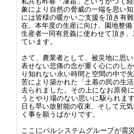
私共も昨春「凍霜」というかつて経
象により自然の脅威の一端を思い
には皆様の暖かいご支援を頂き有
在、本年度の生産に向け、園地整備
生産者一同有意義に使わせて頂き、
ています。
さて、農業者として、被災地に思い
表せない悲痛の念が重く心にのし
り知れない永い時間と空間の中で先
苦により築かれた「土着の民の生活
去られました。その上になお原発
うとやり場のない思いに駆られま
日も早い放射能の収束、そして元気
く事を願うばかりです。
ここにパルシステムグループが震