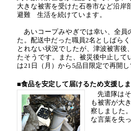
大きな被害を受けた石巻市など沿岸
避難 生活を続けています。
あいコープみやぎでは幸い、全員
た。配送中だった職員2名としばら
とれない状況でしたが、津波被害後
たそうです。また、被災後中止して
は21日（月）から5品目限定で再開
■食品を安定して届けるため支援し
先遣隊はそ
も被害が大
察しました
な言葉を失