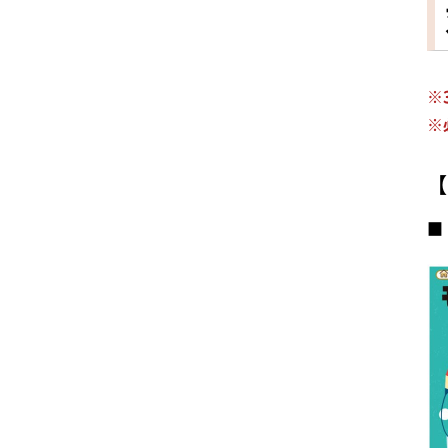
※
※
【
■