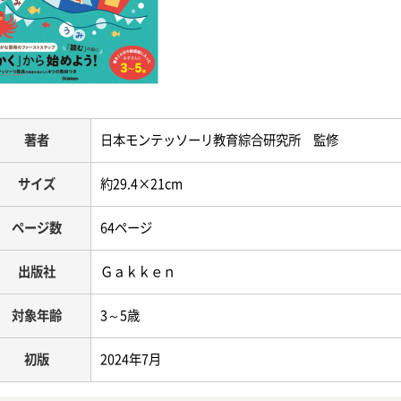
著者
日本モンテッソーリ教育綜合研究所 監修
サイズ
約29.4×21cm
ページ数
64ページ
出版社
Ｇａｋｋｅｎ
対象年齢
3～5歳
初版
2024年7月