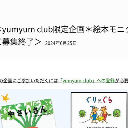
＊yumyum club限定企画＊絵本モ
＜募集終了＞
2024年6月25日
の企画にご参加いただくには
「yumyum club」への登録
が必