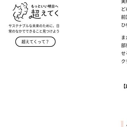
実
ど
前
ひ
サステナブルな未来のために、日
常のなかでできること見つけよう
ま
超えてくって？
部
せ
ク
【