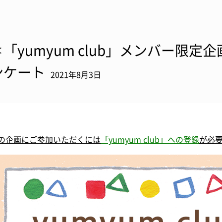
「yumyum club」メンバー限定企画＊
ンケート
2021年8月3日
の企画にご参加いただくには
「yumyum club」への登録
が必