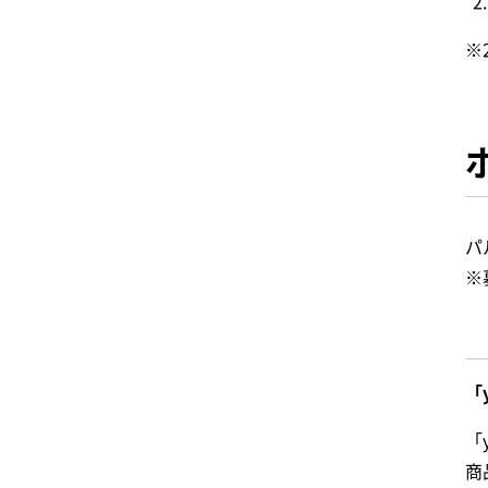
※
パ
※
「
「
商