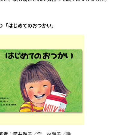
Ｄ「はじめてのおつかい」
著者：筒井頼子／作、林明子／絵