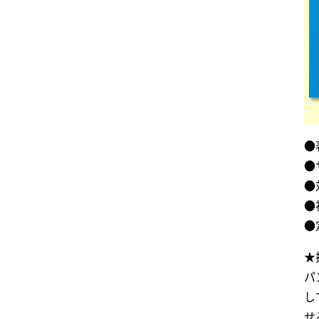
●
●
●
●
●
★
パ
し
せ