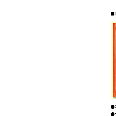
■
●
●