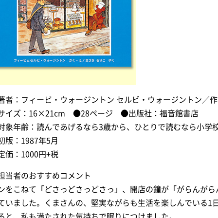
著者：フィービ・ウォージントン セルビ・ウォージントン／
サイズ：16×21cm ●28ページ ●出版社：福音館書店
対象年齢：読んであげるなら3歳から、ひとりで読むなら小学
初版：1987年5月
定価：1000円+税
担当者のおすすめコメント
ンをこねて「どさっどさっどさっ」、開店の鐘が「がらんがら
ていました。くまさんの、堅実ながらも生活を楽しんでいる1
ると、私も満たされた気持ちで眠りにつけました。