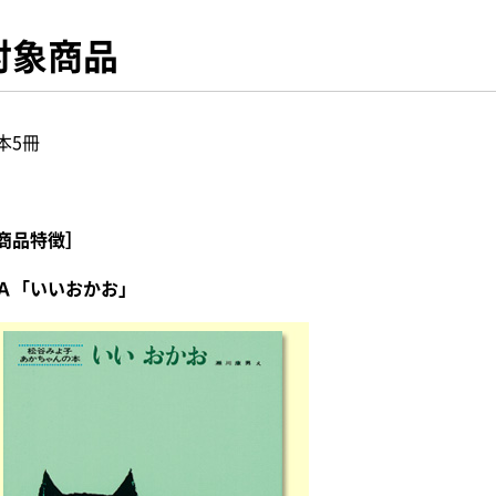
対象商品
本5冊
商品特徴］
Ａ「いいおかお」