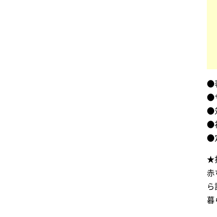
●
●
●
●
●
★
赤
ら
暮