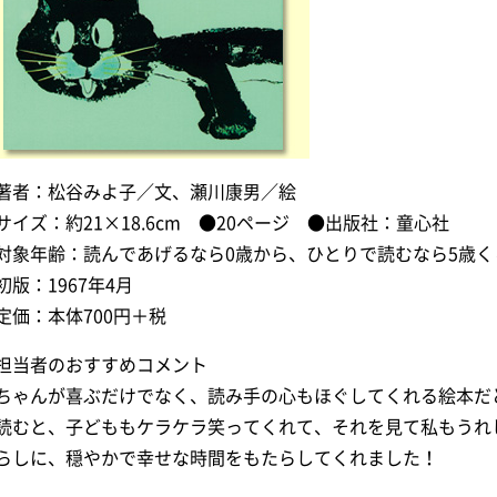
著者：松谷みよ子／文、瀬川康男／絵
サイズ：約21×18.6cm ●20ページ ●出版社：童心社
対象年齢：読んであげるなら0歳から、ひとりで読むなら5歳く
初版：1967年4月
定価：本体700円＋税
担当者のおすすめコメント
ちゃんが喜ぶだけでなく、読み手の心もほぐしてくれる絵本だ
読むと、子どももケラケラ笑ってくれて、それを見て私もうれ
らしに、穏やかで幸せな時間をもたらしてくれました！