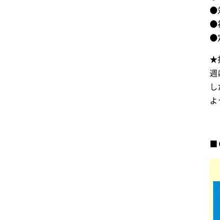
●
●
●
★
週
し
よ
■