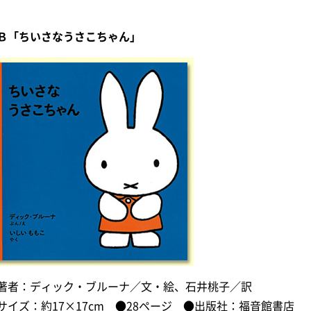
Ｂ「ちいさなうさこちゃん」
著者：ディック・ブルーナ／文・絵、石井桃子／訳
サイズ：約17×17cm ●28ページ ●出版社：福音館書店