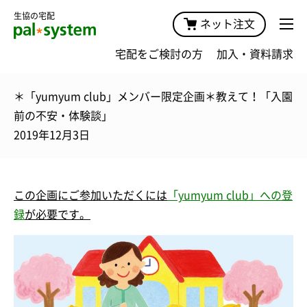
生協の宅配
ネット注文
宅配をご検討の方
加入・資料請求
＊「yumyum club」メンバー限定企画＊教えて！「入園
前の不安・体験談」
2019年12月3日
この企画にご参加いただくには
「yumyum club」への登
録
が必要です。