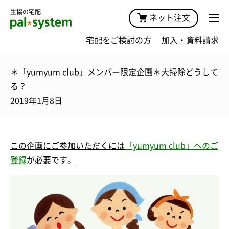
生協の宅配
ネット注文
宅配をご検討の方
加入・資料請求
＊「yumyum club」メンバー限定企画＊大掃除どうして
る？
2019年1月8日
この企画にご
参加
いただくには
「yumyum club」へのご
登録
が必要です。