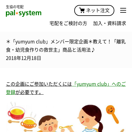
生協の宅配
ネット注文
宅配をご検討の方
加入・資料請求
＊「yumyum club」メンバー限定企画＊教えて！「離乳
食・幼児食作りの救世主」商品と活用法♪
2018年12月18日
この企画にご
参加
いただくには
「yumyum club」へのご
登録
が必要です。