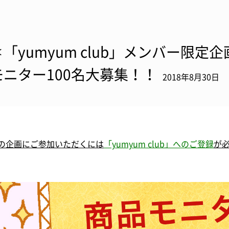
＊「yumyum club」メンバー限定
モニター100名大募集！！
2018年8月30日
の企画にご
参加
いただくには
「yumyum club」へのご登録
が