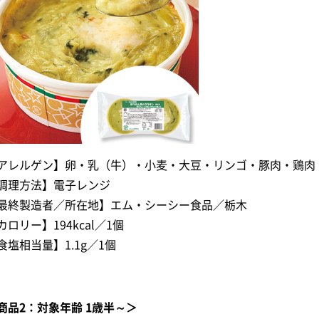
アレルゲン】卵・乳（牛）・小麦・大豆・リンゴ・豚肉・鶏肉
調理方法】電子レンジ
最終製造者／所在地】エム・シーシー食品／栃木
カロリー】194kcal／1個
食塩相当量】1.1g／1個
商品2：対象年齢 1歳半～＞