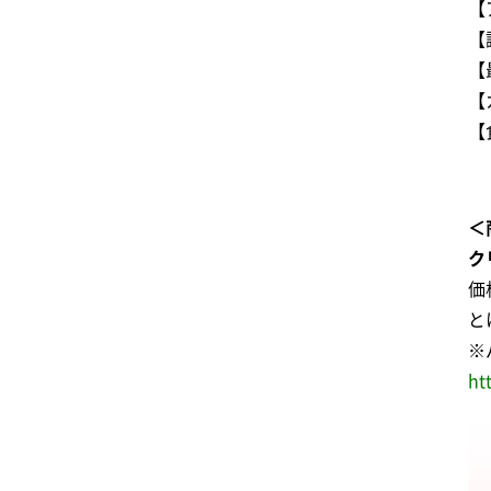
【
【
【
【
【
＜
ク
価
と
※
ht