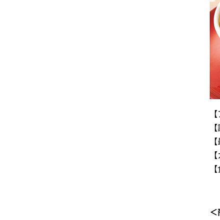
【
【
【
【
【
＜