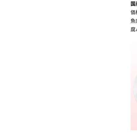
国
価
魚
腐