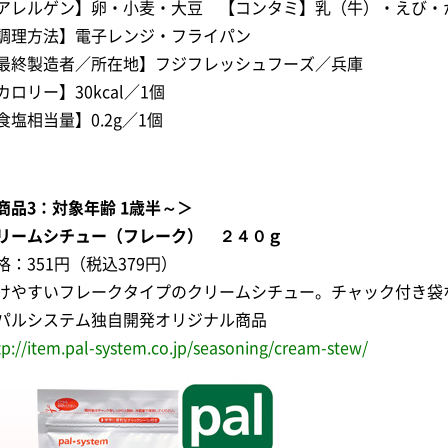
アレルゲン】卵・小麦・大豆 【コンタミ】乳（牛）・えび・
調理方法】電子レンジ・フライパン
最終製造者／所在地】フジフレッシュフーズ／兵庫
カロリー】30kcal／1個
食塩相当量】0.2g／1個
商品3：対象年齢 1歳半～＞
リームシチュー（フレーク） ２４０ｇ
格：351円（税込379円）
けやすいフレークタイプのクリームシチュー。チャック付き袋
パルシステム独自開発オリジナル商品
tp://item.pal-system.co.jp/seasoning/cream-stew/