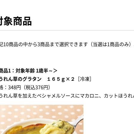
対象商品
記10商品の中から3商品まで選択できます（当選は1商品のみ）
商品1：対象年齢 1歳半～＞
うれん草のグラタン １６５ｇ×２
［冷凍］
格：348円（税込376円）
うれん草を加えたベシャメルソースにマカロニ、カットほうれ