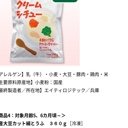
アレルゲン】乳（牛）・小麦・大豆・豚肉・鶏肉・米
主要原料原産地】小麦粉：国産
最終製造者／所在地】エイティロジテック／兵庫
商品4：対象月齢5、6カ月頃～＞
産大豆カット絹とうふ ３６０ｇ
［冷凍］