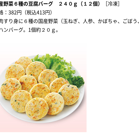
産野菜６種の豆腐バーグ ２４０ｇ（１２個）
［冷凍］
格：382円（税込413円）
肉すり身に６種の国産野菜（玉ねぎ、人参、かぼちゃ、ごぼう
ハンバーグ。1個約２０ｇ。