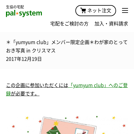
生協の宅配
ネット注文
宅配をご検討の方
加入・資料請求
＊「yumyum club」メンバー限定企画＊わが家のとって
おき写真 in クリスマス
2017年12月19日
この企画に
参加
いただくには
「yumyum club」へのご登
録
が必要です。