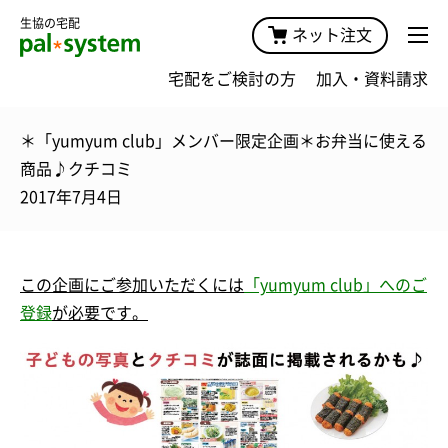
生協の宅配
ネット注文
宅配をご検討の方
加入・資料請求
＊「yumyum club」メンバー限定企画＊お弁当に使える
商品♪クチコミ
2017年7月4日
この企画にご
参加
いただくには
「yumyum club」へのご
登録
が必要です。