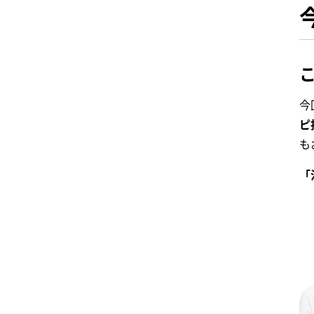
今
ピ
も
「