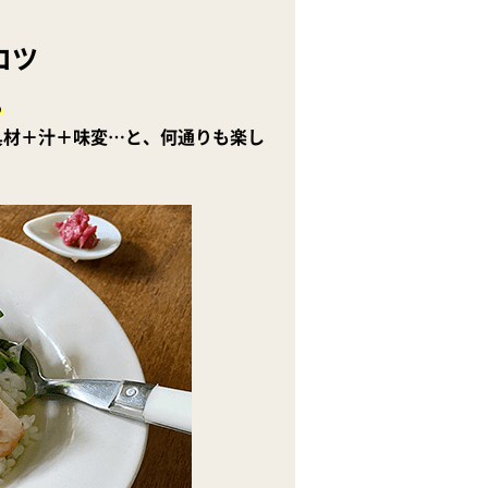
コツ
る
具材＋汁＋味変…と、何通りも楽し