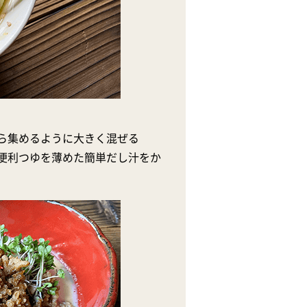
ら集めるように大きく混ぜる
便利つゆを薄めた簡単だし汁をか