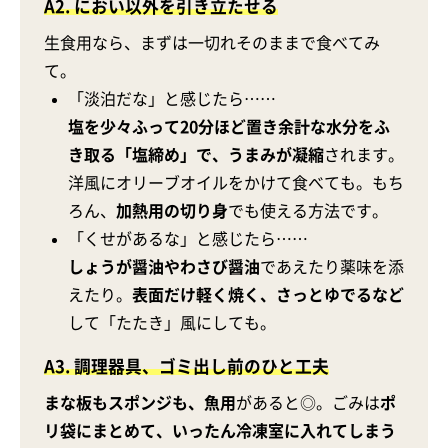
A2. におい以外を引き立たせる
生食用なら、まずは一切れそのままで食べてみ
て。
「淡泊だな」と感じたら……
塩を少々ふって20分ほど置き余計な水分をふ
き取る「塩締め」で、うまみが凝縮
されます。
洋風にオリーブオイルをかけて食べても。もち
ろん、
加熱用の切り身
でも使える方法です。
「くせがあるな」と感じたら……
しょうが醤油やわさび醤油
であえたり薬味を添
えたり。
表面だけ軽く焼く、さっとゆでるなど
して「たたき」風にしても。
A3. 調理器具、ゴミ出し前のひと工夫
まな板もスポンジも、魚用
があると◎。ごみは
ポ
リ袋にまとめて、いったん冷凍室に入れてしまう