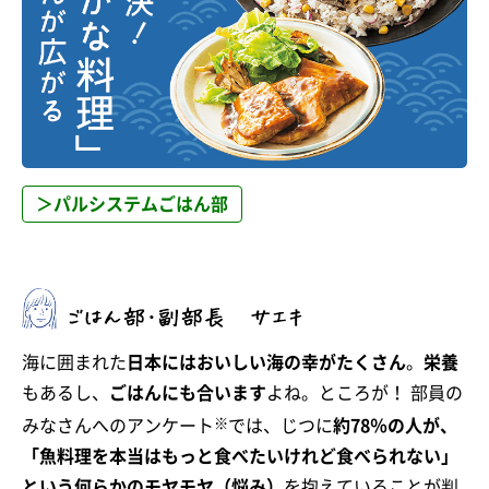
＞パルシステムごはん部
海に囲まれた
日本にはおいしい海の幸がたくさん
。
栄養
もあるし、
ごはんにも合います
よね。ところが！ 部員の
※
みなさんへのアンケート
では、じつに
約78％の人が、
「魚料理を本当はもっと食べたいけれど食べられない」
という何らかのモヤモヤ（悩み）
を抱えていることが判