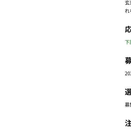
玄
れ
下
2
募