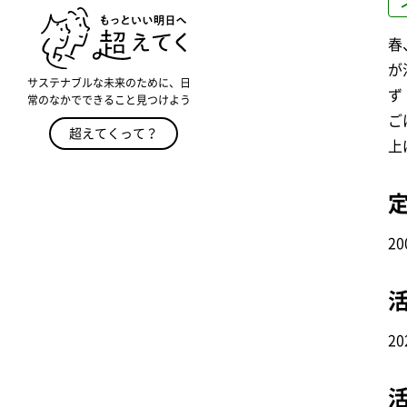
春
が
サステナブルな未来のために、日
ず
常のなかでできること見つけよう
ご
超えてくって？
上
2
2