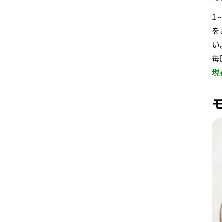
1
を
い
毎
現