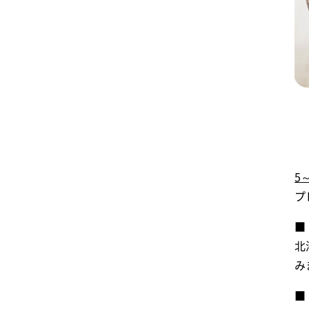
5
プ
■
北
み
■