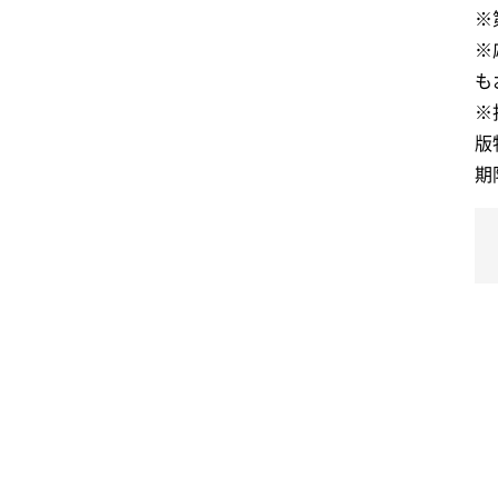
※
※
も
※
版
期