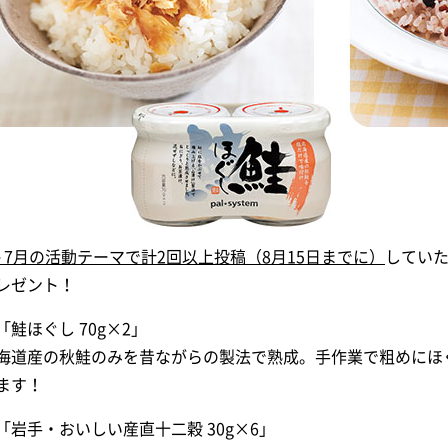
～7月の活動テーマで計2回以上投稿（8月15日までに）
していた
レゼント！
「鮭ほぐし 70g×2」
海道産の秋鮭のみを昔ながらの製法で熟成。手作業で粗めにほ
ます！
「岩手・おいしい産直十二穀 30g×6」