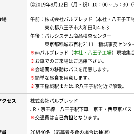
②2019年8月12日（月・祝）10：00～15：30
会場
午前：株式会社パルブレッド（本社・八王子工
東京都八王子市大和田町4-6-3
午後：パルシステム商品検査センター
東京都稲城市百村2111 稲城事務センタ
※
㈱パルブレッド（
本社・八王子工場
）現地集
※
お車でのご来場はご遠慮下さい。
※
会場間の移動はバスを用意します。
※
簡単な昼食を用意します。
※
京王稲城駅またはJR八王子駅付近で解散。
アクセス
株式会社パルブレッド
JR・京王線 八王子駅下車 京王・西東京バス
※
交通費は自己負担となります。
定員
20組40名（応募者多数の場合は抽選）