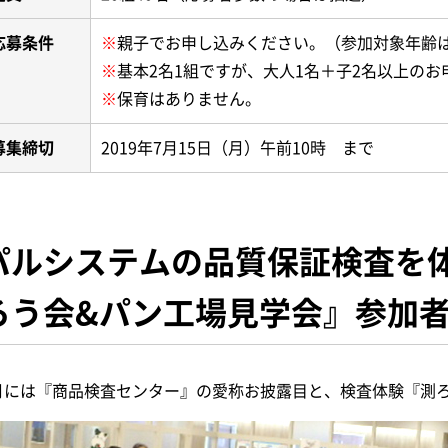
応募条件
※
親子でお申し込みください。（参加対象年齢は
※
基本2名1組ですが、大人1名＋子2名以上の
※
保育はありません。
募集締切
2019年7月15日（月）午前10時 まで
パルシステムの品質保証検査を体
ろう会&パン工場見学会』参加
月には『商品検査センター』の愛称お披露目と、検査体験『測