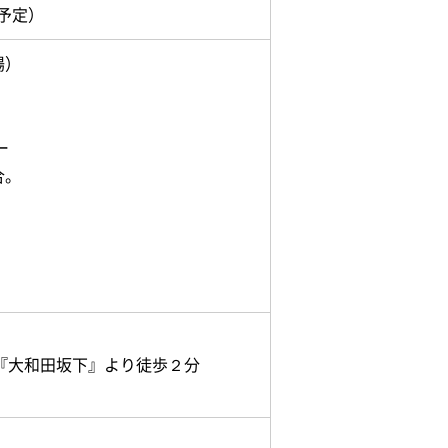
（予定）
場）
ー
合。
『大和田坂下』より徒歩２分