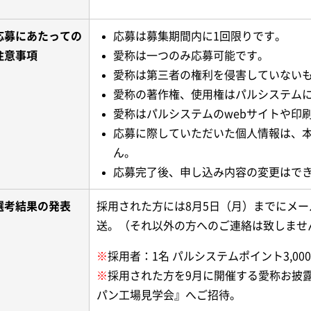
応募にあたっての
応募は募集期間内に1回限りです。
注意事項
愛称は一つのみ応募可能です。
愛称は第三者の権利を侵害していない
愛称の著作権、使用権はパルシステム
愛称はパルシステムのwebサイトや印
応募に際していただいた個人情報は、
ん。
応募完了後、申し込み内容の変更はで
選考結果の発表
採用された方には8月5日（月）までにメ
送。（それ以外の方へのご連絡は致しませ
※
採用者：1名 パルシステムポイント3,0
※
採用された方を9月に開催する愛称お披
パン工場見学会』へご招待。