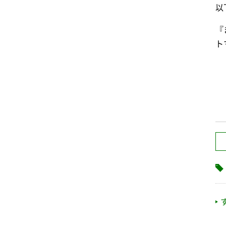
以
『
ト