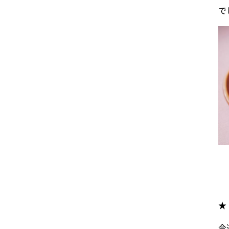
で
★
今