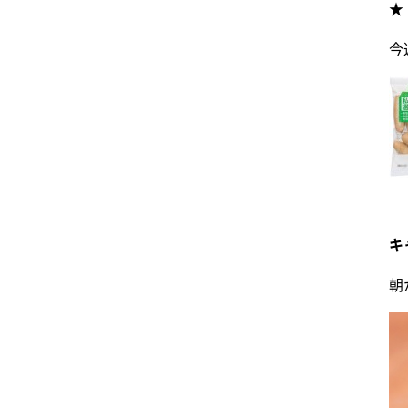
★
今
キ
朝