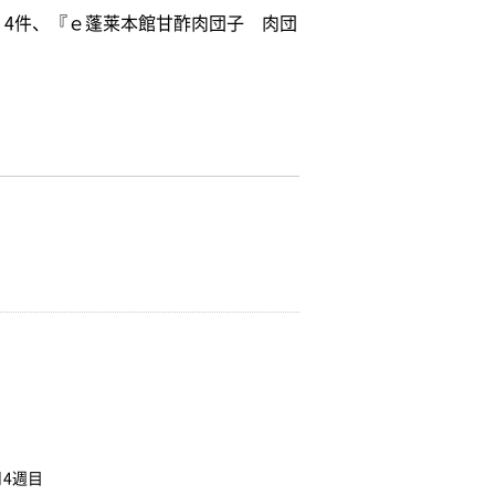
』4件、『ｅ蓬莱本館甘酢肉団子 肉団
4週目