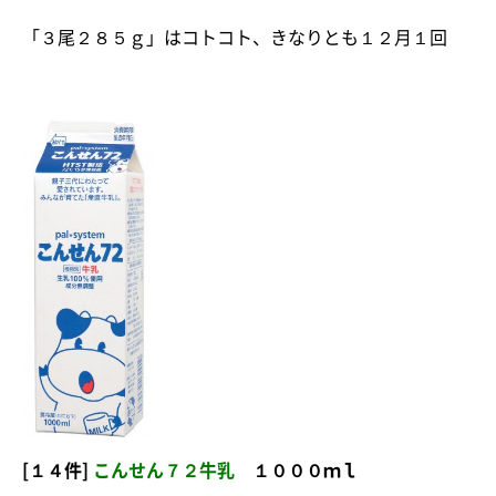
「３尾２８５ｇ」はコトコト、きなりとも１２月１回
[１４件]
こんせん７２牛乳
１０００ｍｌ