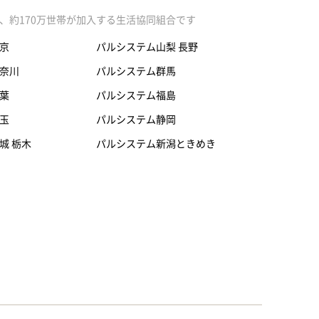
、約170万世帯が加入する生活協同組合です
京
パルシステム山梨 長野
奈川
パルシステム群馬
葉
パルシステム福島
玉
パルシステム静岡
城 栃木
パルシステム新潟ときめき