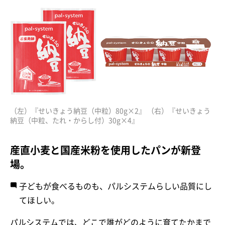
（左）『せいきょう納豆（中粒）80g×2』 （右）『せいきょう
納豆（中粒、たれ・からし付）30g×4』
産直小麦と国産米粉を使用したパンが新登
場。
子どもが食べるものも、パルシステムらしい品質にし
てほしい。
パルシステムでは、どこで誰がどのように育てたかまで