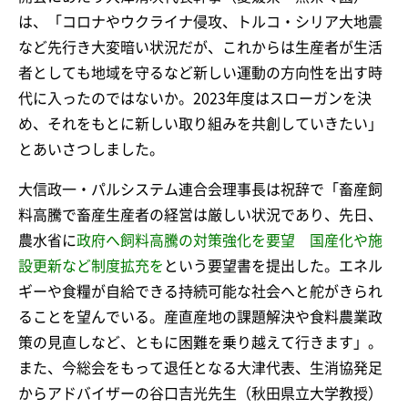
は、「コロナやウクライナ侵攻、トルコ・シリア大地震
など先行き大変暗い状況だが、これからは生産者が生活
者としても地域を守るなど新しい運動の方向性を出す時
代に入ったのではないか。2023年度はスローガンを決
め、それをもとに新しい取り組みを共創していきたい」
とあいさつしました。
大信政一・パルシステム連合会理事長は祝辞で「畜産飼
料高騰で畜産生産者の経営は厳しい状況であり、先日、
農水省に
政府へ飼料高騰の対策強化を要望 国産化や施
設更新など制度拡充を
という要望書を提出した。エネル
ギーや食糧が自給できる持続可能な社会へと舵がきられ
ることを望んでいる。産直産地の課題解決や食料農業政
策の見直しなど、ともに困難を乗り越えて行きます」。
また、今総会をもって退任となる大津代表、生消協発足
からアドバイザーの谷口吉光先生（秋田県立大学教授）