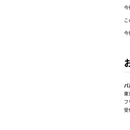
今
こ
今
パ
東
フ
受