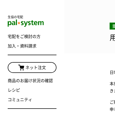
生協の宅配
宅配をご検討の方
加入・資料請求
ネット注文
日
商品のお届け状況の確認
本
レシピ
き
コミュニティ
ご
申