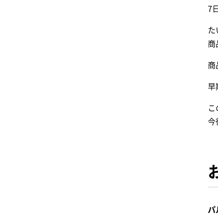
7
た
商
商
早
こ
今
パ