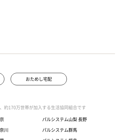
おためし宅配
、約170万世帯が加入する生活協同組合です
京
パルシステム山梨 長野
奈川
パルシステム群馬