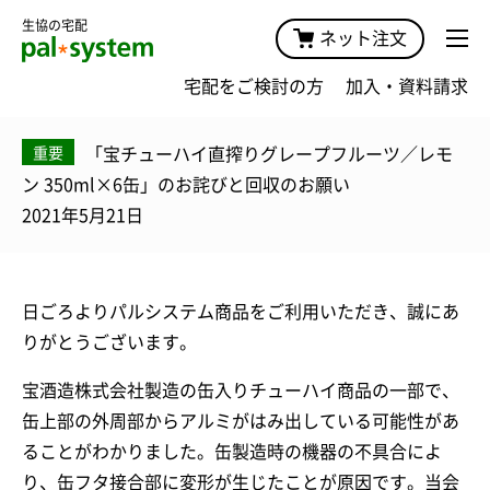
生協の宅配
ネット注文
宅配をご検討の方
加入・資料請求
「宝チューハイ直搾りグレープフルーツ／レモ
重要
ン 350ml×6缶」のお詫びと回収のお願い
2021年5月21日
日ごろよりパルシステム商品をご利用いただき、誠にあ
りがとうございます。
宝酒造株式会社製造の缶入りチューハイ商品の一部で、
缶上部の外周部からアルミがはみ出している可能性があ
ることがわかりました。缶製造時の機器の不具合によ
り、缶フタ接合部に変形が生じたことが原因です。当会