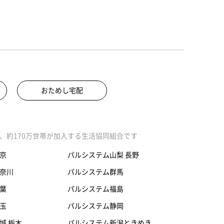
おためし宅配
、約170万世帯が加入する生活協同組合です
京
パルシステム山梨 長野
奈川
パルシステム群馬
葉
パルシステム福島
玉
パルシステム静岡
城 栃木
パルシステム新潟ときめき