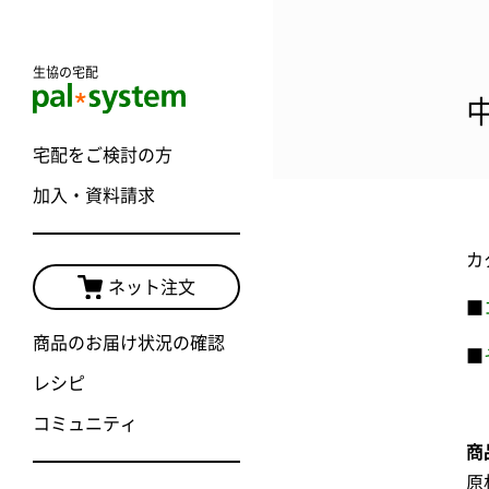
生協の宅配
宅配をご検討の方
加入・資料請求
カ
ネット注文
■
商品のお届け状況の確認
■
レシピ
コミュニティ
商
原