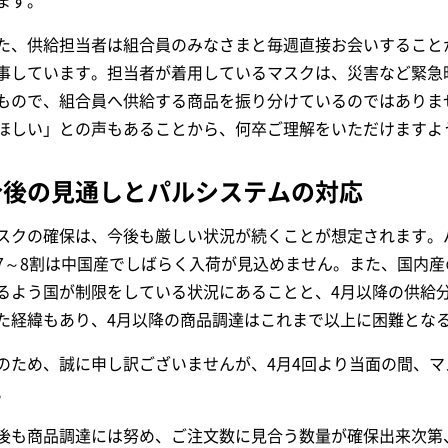
ます。
た、供給担当者は組合員のみなさまと毎週直接お会いすること
事しています。担当者が着用しているマスクは、災害など緊急
もので、組合員へ供給する商品を振り分けているのではありま
ほしい」との声もあることから、何卒ご理解をいただけますよ
今後の見通しとパルシステムの対応
スクの確保は、今後も厳しい状況が続くことが想定されます。
7～8割は中国産でしばらく入荷が見込めません。また、国内
るよう国が制限をしている状況にあることと、4月以降の供給分
た経緯もあり、4月以降の商品調達はこれまで以上に困難とな
のため、誠に申し訳ございませんが、4月4回より当面の間、
。
後も商品調達には努め、ご注文数に見合う数量が確保出来次第