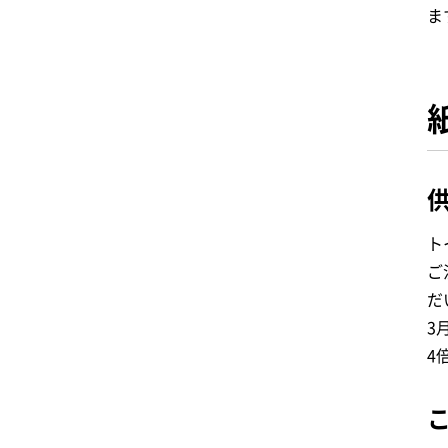
ま
ト
ご
だ
3
4