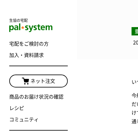
生協の宅配
2
宅配をご検討の方
加入・資料請求
ネット注文
い
今
商品のお届け状況の確認
だ
レシピ
け
コミュニティ
通