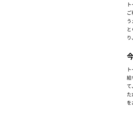
ト
ご
う
と
り
ト
給
て
た
を