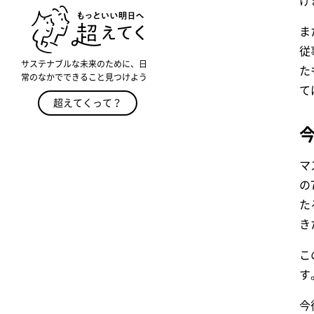
げ
ま
従
サステナブルな未来のために、日
た
常のなかでできること見つけよう
て
超えてくって？
マ
の
た
き
こ
す
今