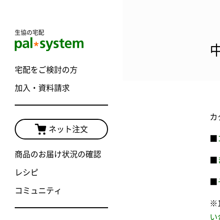
生協の宅配
宅配をご検討の方
加入・資料請求
カ
ネット注文
■
商品のお届け状況の確認
■
レシピ
■
コミュニティ
※
い