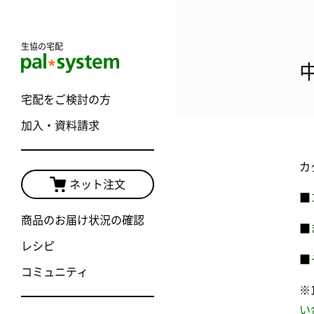
生協の宅配
宅配をご検討の方
加入・資料請求
カ
ネット注文
■
商品のお届け状況の確認
■
レシピ
■
コミュニティ
※
い