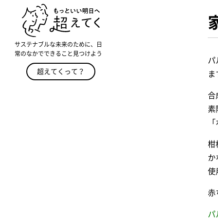
サステナブルな未来のために、日
常のなかでできること見つけよう
パ
超えてくって？
ま
合
素
「
柑
か
使
赤
パ