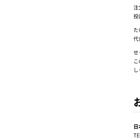
注
投
た
代
せ
こ
し
日
TE