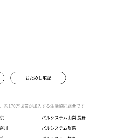
おためし宅配
、約170万世帯が加入する生活協同組合です
京
パルシステム山梨 長野
奈川
パルシステム群馬