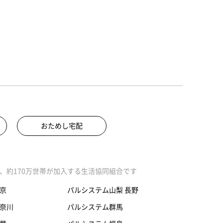
おためし宅配
、約170万世帯が加入する生活協同組合です
京
パルシステム山梨 長野
奈川
パルシステム群馬