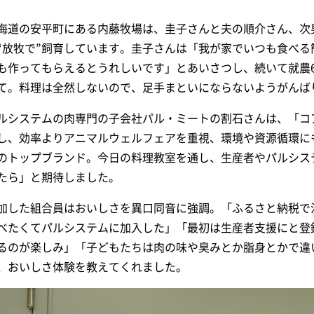
海道の安平町にある内藤牧場は、圭子さんと夫の順介さん、次
“放牧で”飼育しています。圭子さんは「我が家でいつも食べ
も作ってもらえるとうれしいです」とあいさつし、続いて就農
て。料理は全然しないので、足手まといにならないようがんば
ルシステムの肉専門の子会社パル・ミートの割石さんは、「コア
し、効率よりアニマルウェルフェアを重視、環境や資源循環に
のトップブランド。今日の料理教室を通し、生産者やパルシス
たら」と期待しました。
加した組合員はおいしさを異口同音に強調。「ふるさと納税で
べたくてパルシステムに加入した」「最初は生産者支援にと登
るのが楽しみ」「子どもたちは肉の味や臭みとか脂身とかで違
、おいしさ体験を教えてくれました。