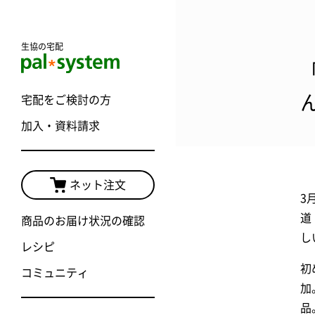
生協の宅配
宅配をご検討の方
加入・資料請求
ネット注文
3
道
商品のお届け状況の確認
し
レシピ
初
コミュニティ
加
品