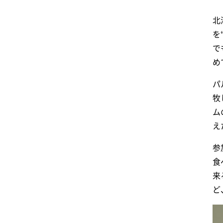
北
を
で
め
パ
牧
ム
え
参
食
来
ど