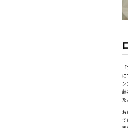
「
に
ン
藤
た
お
て