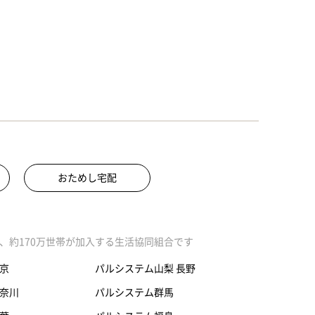
おためし宅配
、約170万世帯が加入する生活協同組合です
京
パルシステム山梨 長野
奈川
パルシステム群馬