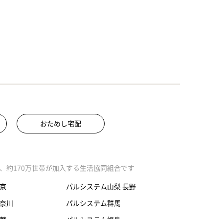
おためし宅配
、約170万世帯が加入する生活協同組合です
京
パルシステム山梨 長野
奈川
パルシステム群馬