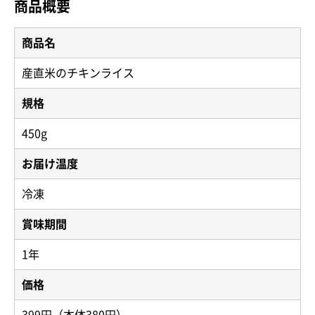
商品概要
商品名
産直米のチキンライス
規格
450g
お届け温度
冷凍
賞味期間
1年
価格
399円（本体380円）