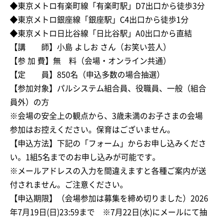
◆東京メトロ有楽町線「有楽町駅」D7出口から徒歩3分
◆東京メトロ銀座線「銀座駅」C4出口から徒歩1分
◆東京メトロ日比谷線「日比谷駅」A0出口から直結
【講 師】小島 よしお さん（お笑い芸人）
【参 加 費】無 料（会場・オンライン共通）
【定 員】850名（申込多数の場合抽選）
【参加対象】パルシステム組合員、役職員、一般（組合
員外）の方
※会場の安全上の観点から、3歳未満のお子さまの会場
参加はお控えください。保育はございません。
【申込方法】下記の「フォーム」からお申し込みくださ
い。1組5名までのお申し込みが可能です。
※メールアドレスの入力を間違えますと各種ご案内が送
付されません。ご注意ください。
【申込期限】（会場参加は募集を締め切りました）2026
年7月19日(日)23:59まで ※7月22日(水)にメールにて抽