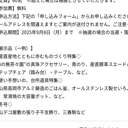
定員】60名 ※超えた場合は抽選とさせていただきます。
参加費】無料
申込方法】下記の「申し込みフォーム」からお申し込みくださ
ールアドレスを間違えますとご案内が送付されません。ご注意
申込期間】2025年9月8日（月）まで ※抽選の場合の当選・
。
展示品（一例）】
産直産地とともに歩むものづくり特集◇
海の無茶々園”の真珠アクセサリー、青のり、産直豚革スエー
テップチェア（踏み台）・テーブル、など。
使い手想いの、台所道具特集◇
山県高岡市アルミ鋳造のごはん釜、オールステンレス製せいろ
、常滑焼の大容量ポット、など。
冬号◇
山デコ屋敷の張り子干支飾り、三春駒など