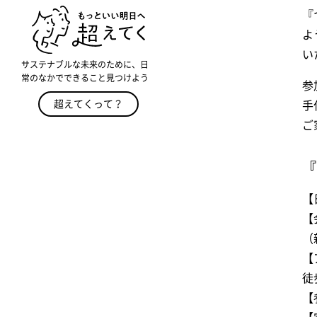
『
よ
い
サステナブルな未来のために、日
常のなかでできること見つけよう
参
超えてくって？
手
ご
『
【
【
（
【
徒
【