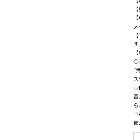
【
【
【
メ
【
す
【
◇
”
ス
◇
富
ら
◇
郡