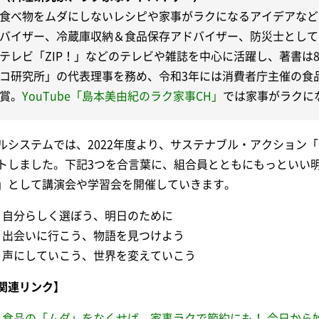
食べ物をムダにしないレシピや家事がラクになるアイデアなど
バイザー、冷蔵庫収納＆食品保存アドバイザー、防災士として
テレビ「ZIP！」などのテレビや雑誌を中心に活躍し、著書は
コ研究所」の代表理事を務め、令和3年には消費者庁主催の食
賞。
YouTube「島本美由紀のラク家事CH」
では家事がラクに
ルシステムでは、2022年度より、サステナブル・アクション
トしました。下記3つを合言葉に、組合員とともにもっといい
」として講演会や学習会を開催していきます。
自分らしく選ぼう、明日のために
出会いに行こう、物語を見つけよう
声にしていこう、世界を変えていこう
関連リンク】
食品の「ムダ」をなくせば、家事ラクで節約にも！ 今日から