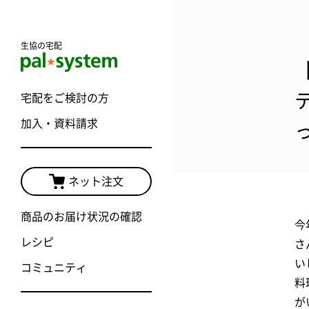
生協の宅配
宅配をご検討の方
加入・資料請求
ネット注文
商品のお届け状況の確認
今
レシピ
さ
い
コミュニティ
料
が