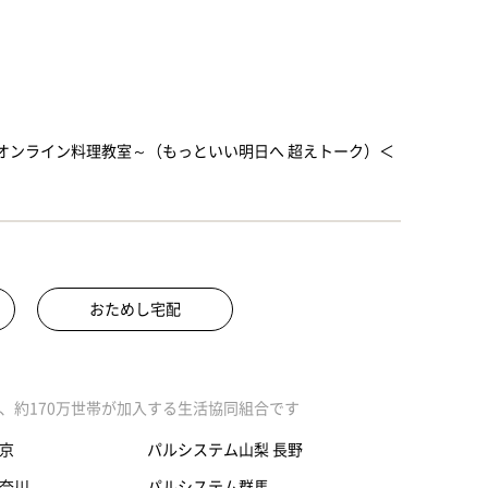
オンライン料理教室～（もっといい明日へ 超えトーク）＜
おためし宅配
、約170万世帯が加入する生活協同組合です
京
パルシステム山梨 長野
奈川
パルシステム群馬