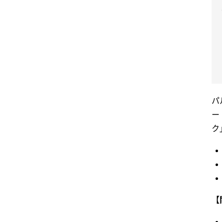
パ
ー
ク
【