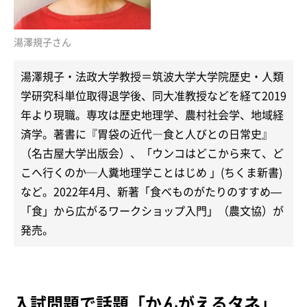
湯澤規子さん
湯澤規子・法政大学教授＝筑波大学大学院歴史・人類
学研究科単位取得退学後、同大准教授などを経て2019
年より現職。専攻は歴史地理学、農村社会学、地域経
済学。著書に『胃袋の近代―食と人びとの日常史』
（名古屋大学出版会）、「ウンコはどこから来て、ど
こへ行くのか─人糞地理学ことはじめ 」(ちくま新書)
など。2022年4月、新著「食べものがたりのすすめ—
「食」から広がるワークショップ入門」（農文協）が
発売。
入試問題で話題「かんがえるタネ」